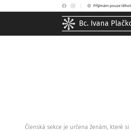
Přijímám pouze těhot
Bc. Ivana Plačk
Členská sekce je určena ženám, které si