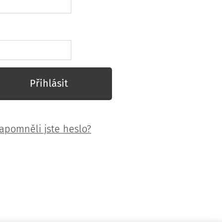
Přihlásit
apomněli jste heslo?