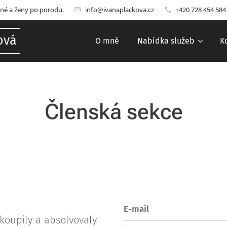
né a ženy po porodu.
info@ivanaplackova.cz
+420 728 454 584
ová
O mně
Nabídka služeb
K
Členská sekce
E-mail
 koupily a absolvovaly