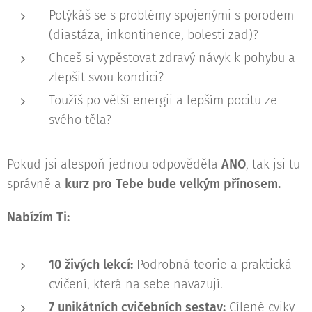
Potýkáš se s problémy spojenými s porodem
(diastáza, inkontinence, bolesti zad)?
Chceš si vypěstovat zdravý návyk k pohybu a
zlepšit svou kondici?
Toužíš po větší energii a lepším pocitu ze
svého těla?
Pokud jsi alespoň jednou odpověděla
ANO
, tak jsi tu
správně a
kurz pro Tebe bude velkým přínosem.
Nabízím Ti:
10 živých lekcí:
Podrobná teorie a praktická
cvičení, která na sebe navazují.
7 unikátních cvičebních sestav:
Cílené cviky