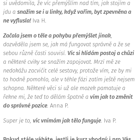
si uvědomila, že víc přemýšlím nad tím, jak stojím a
jdu a
snažím se i u linky, když vařím, byt zpevněna a
ne vyflusla!
Iva H.
Začala jsem o těle a pohybu přemýšlet jinak
,
dozvěděla jsem se, jak má fungovat správně a že se
sebou různě časti souvisí.
Víc si hlídám postoj a chůzi
a některé cviky se snažím zapojovat. Mrzí mě ze
nedokážu zacvičit celé sestavy, protože vím, ze by mi
to hodně pomohlo, ale v téhle fázi zatím ještě nejsem
schopna. Některé věci si už ale mozek pamatuje a
řekne mi, že teď to dělám špatně a
vím jak to změnit
do správné pozice
.
Anna P.
Super je to,
víc vnímám jak tělo funguje
. Iva P.
Pokud stále váháte, jestli je kurz vhodný i pro Vás,