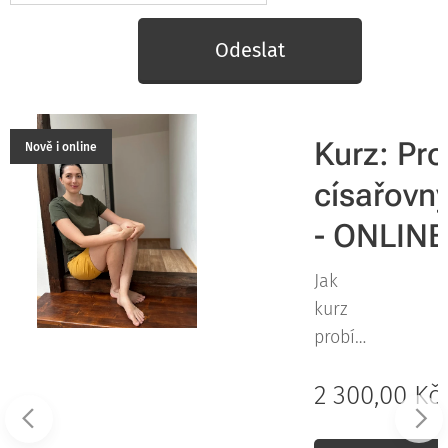
Odeslat
Kurz: Pro
Nově i online
císařovn
ené
- ONLINE
Jak
kurz
probíh
á ?
2 300,00
Kč
Kurz
je