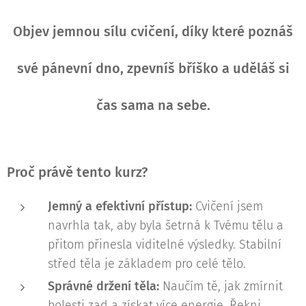
Objev jemnou sílu cvičení, díky které poznáš
své pánevní dno, zpevníš bříško a uděláš si
čas sama na sebe.
Proč právě tento kurz?
Jemný a efektivní přístup:
Cvičení jsem
navrhla tak, aby byla šetrná k Tvému tělu a
přitom přinesla viditelné výsledky. Stabilní
střed těla je základem pro celé tělo.
Správné držení těla:
Naučím tě, jak zmírnit
bolesti zad a získat více energie. Řekni