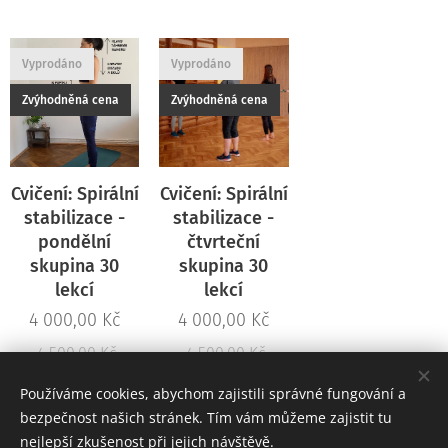
Vyprodáno
Vyprodáno
Zvýhodněná cena
Zvýhodněná cena
Cvičení: Spirální
Cvičení: Spirální
stabilizace -
stabilizace -
pondělní
čtvrteční
skupina 30
skupina 30
lekcí
lekcí
4 000,00
Kč
4 000,00
Kč
4 500,00
Kč
4 500,00
Kč
Používáme cookies, abychom zajistili správné fungování a
bezpečnost našich stránek. Tím vám můžeme zajistit tu
nejlepší zkušenost při jejich návštěvě.