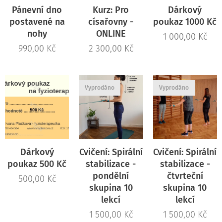
Pánevní dno
Kurz: Pro
Dárkový
postavené na
císařovny -
poukaz 1000 Kč
nohy
ONLINE
1 000,00
Kč
990,00
Kč
2 300,00
Kč
Vyprodáno
Vyprodáno
Dárkový
Cvičení: Spirální
Cvičení: Spirální
poukaz 500 Kč
stabilizace -
stabilizace -
pondělní
čtvrteční
500,00
Kč
skupina 10
skupina 10
lekcí
lekcí
1 500,00
Kč
1 500,00
Kč